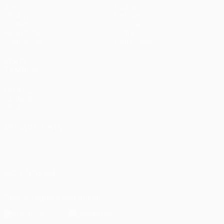
Jogos
Equipas
UEFA.tv
Notícias
Sorteios
História
Passatempos
Sobre
Estatísticas
Loja (clubes)
VISITE
TAMBÉM
UEFA.com
Fundação
UEFA
MUDAR IDIOMA
Português
English
Français
Deutsch
Русский
Español
Italiano
Português
العربية
SIGA-NOS EM
Descarregue a app oficial