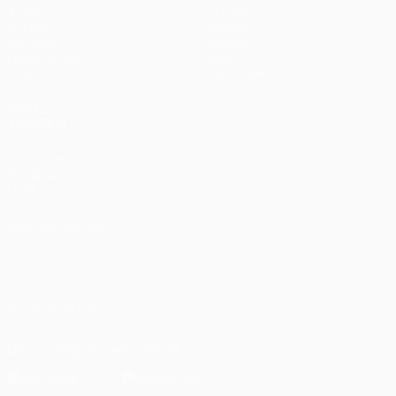
Jogos
Equipas
UEFA.tv
Notícias
Sorteios
História
Passatempos
Sobre
Estatísticas
Loja (clubes)
VISITE
TAMBÉM
UEFA.com
Fundação
UEFA
MUDAR IDIOMA
Português
English
Français
Deutsch
Русский
Español
Italiano
Português
العربية
SIGA-NOS EM
Descarregue a app oficial