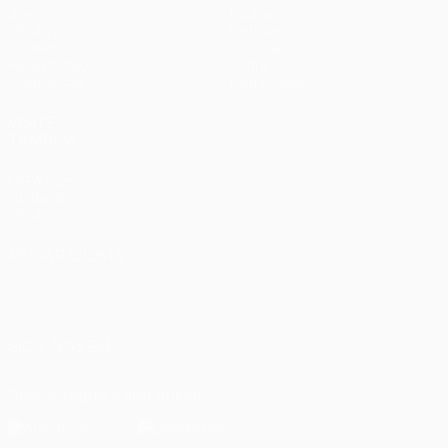
Jogos
Equipas
UEFA.tv
Notícias
Sorteios
História
Passatempos
Sobre
Estatísticas
Loja (clubes)
VISITE
TAMBÉM
UEFA.com
Fundação
UEFA
MUDAR IDIOMA
Português
English
Français
Deutsch
Русский
Español
Italiano
Português
العربية
SIGA-NOS EM
Descarregue a app oficial