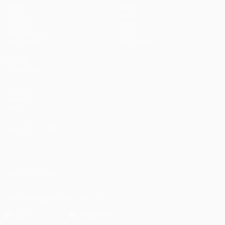
Jogos
Equipas
UEFA.tv
Notícias
Sorteios
História
Passatempos
Sobre
Estatísticas
Loja (clubes)
VISITE
TAMBÉM
UEFA.com
Fundação
UEFA
MUDAR IDIOMA
Português
English
Français
Deutsch
Русский
Español
Italiano
Português
العربية
SIGA-NOS EM
Descarregue a app oficial