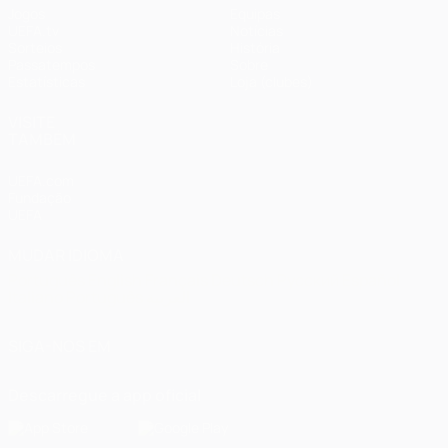
Jogos
Equipas
UEFA.tv
Notícias
Sorteios
História
Passatempos
Sobre
Estatísticas
Loja (clubes)
VISITE
TAMBÉM
UEFA.com
Fundação
UEFA
MUDAR IDIOMA
Português
English
Français
Deutsch
Русский
Español
Italiano
Português
العربية
SIGA-NOS EM
Descarregue a app oficial