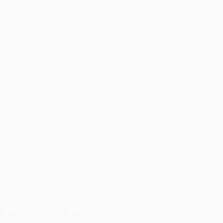
Jogos
Equipas
UEFA.tv
Notícias
Sorteios
História
Passatempos
Sobre
Estatísticas
Loja (clubes)
VISITE
TAMBÉM
UEFA.com
Fundação
UEFA
MUDAR IDIOMA
Português
English
Français
Deutsch
Русский
Español
Italiano
Português
العربية
SIGA-NOS EM
Descarregue a app oficial