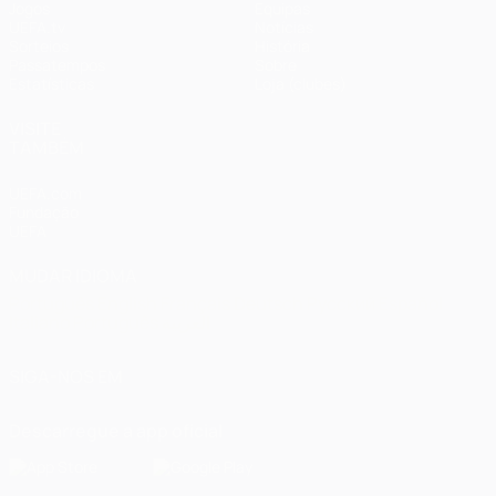
Jogos
Equipas
UEFA.tv
Notícias
Sorteios
História
Passatempos
Sobre
Estatísticas
Loja (clubes)
VISITE
TAMBÉM
UEFA.com
Fundação
UEFA
MUDAR IDIOMA
Português
English
Français
Deutsch
Русский
Español
Italiano
Português
العربية
SIGA-NOS EM
Descarregue a app oficial