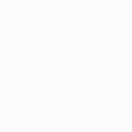
Jogos
Equipas
UEFA.tv
Notícias
Sorteios
História
Passatempos
Sobre
Estatísticas
Loja (clubes)
VISITE
TAMBÉM
UEFA.com
Fundação
UEFA
MUDAR IDIOMA
Português
English
Français
Deutsch
Русский
Español
Italiano
Português
العربية
SIGA-NOS EM
Descarregue a app oficial