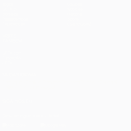
Jogos
Equipas
UEFA.tv
Notícias
Sorteios
História
Passatempos
Sobre
Estatísticas
Loja (clubes)
VISITE
TAMBÉM
UEFA.com
Fundação
UEFA
MUDAR IDIOMA
Português
English
Français
Deutsch
Русский
Español
Italiano
Português
العربية
SIGA-NOS EM
Descarregue a app oficial