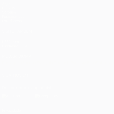
Jogos
UEFA.tv
Sorteios
Passatempos
Estatísticas
VISITE TAMBÉM
UEFA.com
Fundação UEFA
MUDAR IDIOMA
Português
English
Français
Deutsch
Русский
Español
Italia
SIGA-NOS EM
Descarregue a app oficial
Privacidade