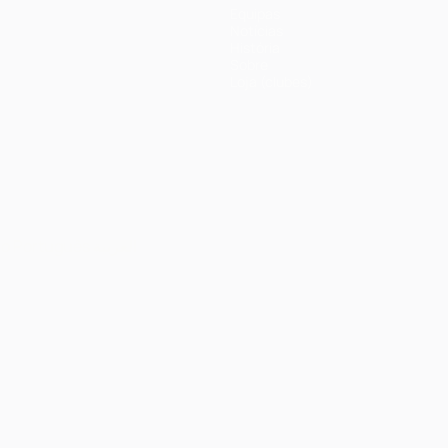
Equipas
Notícias
História
Sobre
Loja (clubes)
no
Português
العربية