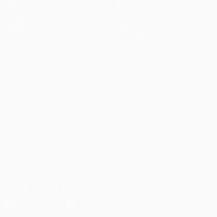
Jogos
Equipas
UEFA.tv
Notícias
Sorteios
História
Passatempos
Sobre
Estatísticas
Loja (clubes)
VISITE
TAMBÉM
UEFA.com
Fundação
UEFA
MUDAR IDIOMA
Português
English
Français
Deutsch
Русский
Español
Italiano
Português
العربية
SIGA-NOS EM
Descarregue a app oficial