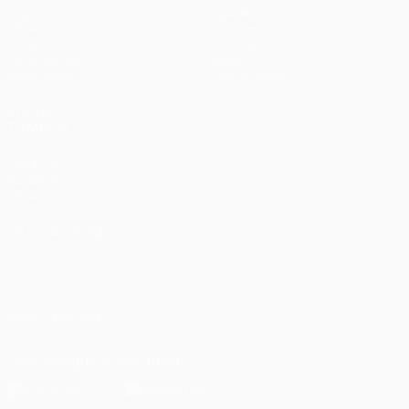
Jogos
Equipas
UEFA.tv
Notícias
Sorteios
História
Passatempos
Sobre
Estatísticas
Loja (clubes)
VISITE
TAMBÉM
UEFA.com
Fundação
UEFA
MUDAR IDIOMA
Português
English
Français
Deutsch
Русский
Español
Italiano
Português
العربية
SIGA-NOS EM
Descarregue a app oficial