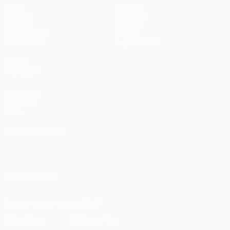
Jogos
Equipas
UEFA.tv
Notícias
Sorteios
História
Passatempos
Sobre
Estatísticas
Loja (clubes)
VISITE
TAMBÉM
UEFA.com
Fundação
UEFA
MUDAR IDIOMA
Português
English
Français
Deutsch
Русский
Español
Italiano
Português
العربية
SIGA-NOS EM
Descarregue a app oficial