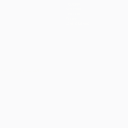
Equipas
Notícias
História
Sobre
Loja (clubes)
no
Português
العربية