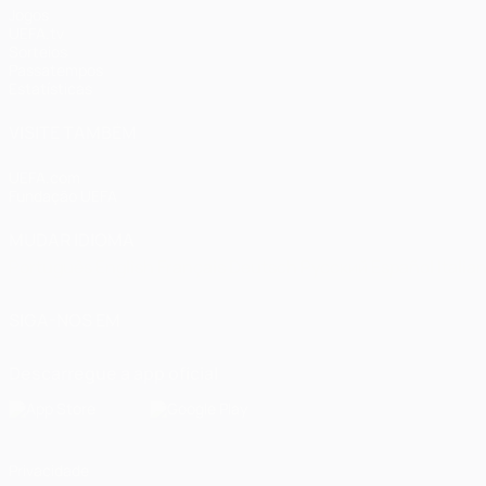
Jogos
UEFA.tv
Sorteios
Passatempos
Estatísticas
VISITE TAMBÉM
UEFA.com
Fundação UEFA
MUDAR IDIOMA
Português
English
Français
Deutsch
Русский
Español
Italia
SIGA-NOS EM
Descarregue a app oficial
Privacidade