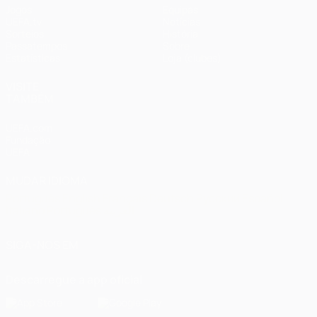
Jogos
Equipas
UEFA.tv
Notícias
Sorteios
História
Passatempos
Sobre
Estatísticas
Loja (clubes)
VISITE
TAMBÉM
UEFA.com
Fundação
UEFA
MUDAR IDIOMA
Português
English
Français
Deutsch
Русский
Español
Italiano
Português
العربية
SIGA-NOS EM
Descarregue a app oficial