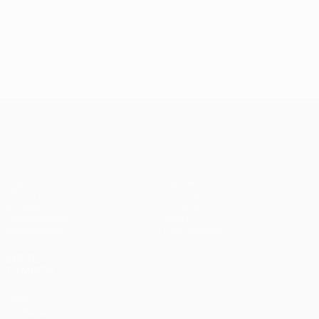
UEFA Champions League
Jogos
Equipas
UEFA.tv
Notícias
Sorteios
História
Passatempos
Sobre
Estatísticas
Loja (clubes)
VISITE
TAMBÉM
UEFA.com
Fundação