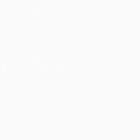
UEFA
MUDAR IDIOMA
Português
English
Français
Deutsch
Русский
Español
Italiano
Português
العربية
SIGA-NOS EM
Descarregue a app oficial
Privacidade
Termos e condições
Política de cookies
Definições de cookies
© 1998-2026 UEFA. Todos os direitos reservados