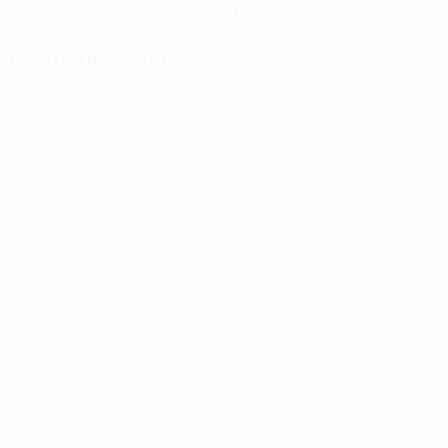
14/6/1991 (35)
Estatísticas-chave
Ver todas as estatísticas
2
180
Jogos disputados
Minutos jogados
90 méd. por jogo
0
1
Golos
Cartões amarelos
0,5 méd. por jogo
0
Cartões vermelhos