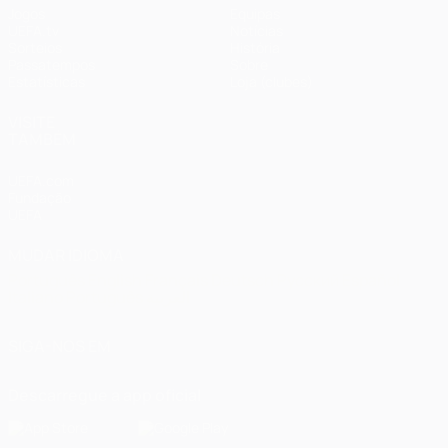
Jogos
Equipas
UEFA.tv
Notícias
Sorteios
História
Passatempos
Sobre
Estatísticas
Loja (clubes)
VISITE
TAMBÉM
UEFA.com
Fundação
UEFA
MUDAR IDIOMA
Português
English
Français
Deutsch
Русский
Español
Italiano
Português
العربية
SIGA-NOS EM
Descarregue a app oficial