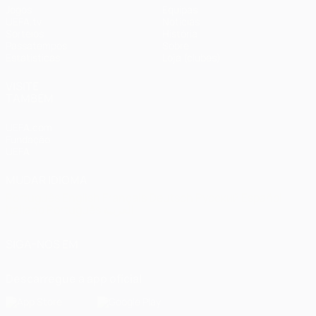
Jogos
Equipas
UEFA.tv
Notícias
Sorteios
História
Passatempos
Sobre
Estatísticas
Loja (clubes)
VISITE
TAMBÉM
UEFA.com
Fundação
UEFA
MUDAR IDIOMA
Português
English
Français
Deutsch
Русский
Español
Italiano
Português
العربية
SIGA-NOS EM
Descarregue a app oficial