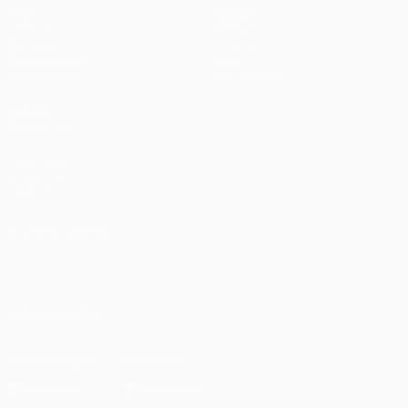
Jogos
Equipas
UEFA.tv
Notícias
Sorteios
História
Passatempos
Sobre
Estatísticas
Loja (clubes)
VISITE
TAMBÉM
UEFA.com
Fundação
UEFA
MUDAR IDIOMA
Português
English
Français
Deutsch
Русский
Español
Italiano
Português
العربية
SIGA-NOS EM
Descarregue a app oficial