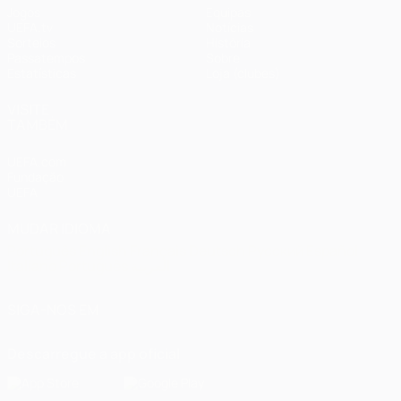
Jogos
Equipas
UEFA.tv
Notícias
Sorteios
História
Passatempos
Sobre
Estatísticas
Loja (clubes)
VISITE
TAMBÉM
UEFA.com
Fundação
UEFA
MUDAR IDIOMA
Português
English
Français
Deutsch
Русский
Español
Italiano
Português
العربية
SIGA-NOS EM
Descarregue a app oficial