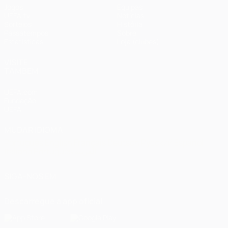
Jogos
Equipas
UEFA.tv
Notícias
Sorteios
História
Passatempos
Sobre
Estatísticas
Loja (clubes)
VISITE
TAMBÉM
UEFA.com
Fundação
UEFA
MUDAR IDIOMA
Português
English
Français
Deutsch
Русский
Español
Italiano
Português
العربية
SIGA-NOS EM
Descarregue a app oficial