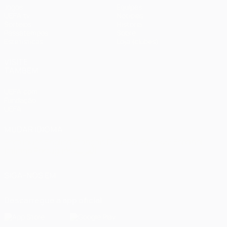
Jogos
Equipas
UEFA.tv
Notícias
Sorteios
História
Passatempos
Sobre
Estatísticas
Loja (clubes)
VISITE
TAMBÉM
UEFA.com
Fundação
UEFA
MUDAR IDIOMA
Português
English
Français
Deutsch
Русский
Español
Italiano
Português
العربية
SIGA-NOS EM
Descarregue a app oficial