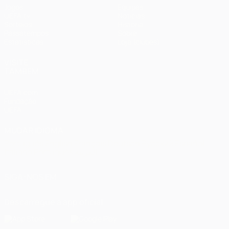
Jogos
Equipas
UEFA.tv
Notícias
Sorteios
História
Passatempos
Sobre
Estatísticas
Loja (clubes)
VISITE
TAMBÉM
UEFA.com
Fundação
UEFA
MUDAR IDIOMA
Português
English
Français
Deutsch
Русский
Español
Italiano
Português
العربية
SIGA-NOS EM
Descarregue a app oficial