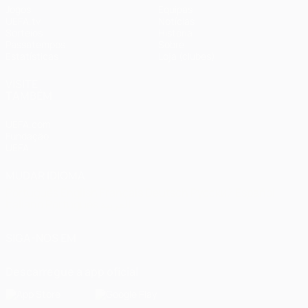
Jogos
Equipas
UEFA.tv
Notícias
Sorteios
História
Passatempos
Sobre
Estatísticas
Loja (clubes)
VISITE
TAMBÉM
UEFA.com
Fundação
UEFA
MUDAR IDIOMA
Português
English
Français
Deutsch
Русский
Español
Italiano
Português
العربية
SIGA-NOS EM
Descarregue a app oficial