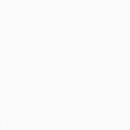
Jogos
Equipas
UEFA.tv
Notícias
Sorteios
História
Passatempos
Sobre
Estatísticas
Loja (clubes)
VISITE
TAMBÉM
UEFA.com
Fundação
UEFA
MUDAR IDIOMA
Português
English
Français
Deutsch
Русский
Español
Italiano
Português
العربية
SIGA-NOS EM
Descarregue a app oficial