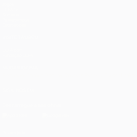
Jogos
UEFA.tv
Sorteios
Passatempos
Estatísticas
VISITE TAMBÉM
UEFA.com
Fundação UEFA
MUDAR IDIOMA
Português
English
Français
Deutsch
Русский
Español
Italia
SIGA-NOS EM
Descarregue a app oficial
Privacidade