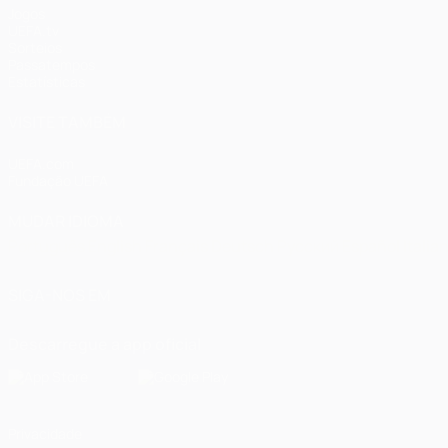
Jogos
UEFA.tv
Sorteios
Passatempos
Estatísticas
VISITE TAMBÉM
UEFA.com
Fundação UEFA
MUDAR IDIOMA
Português
English
Français
Deutsch
Русский
Español
Italia
SIGA-NOS EM
Descarregue a app oficial
Privacidade