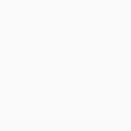
Equipas
Notícias
História
Sobre
Loja (clubes)
no
Português
العربية