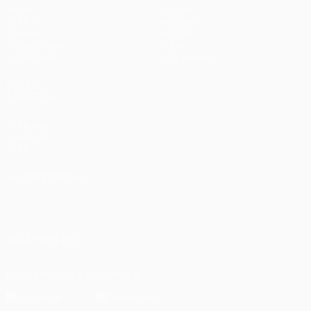
Jogos
Equipas
UEFA.tv
Notícias
Sorteios
História
Passatempos
Sobre
Estatísticas
Loja (clubes)
VISITE
TAMBÉM
UEFA.com
Fundação
UEFA
MUDAR IDIOMA
Português
English
Français
Deutsch
Русский
Español
Italiano
Português
العربية
SIGA-NOS EM
Descarregue a app oficial