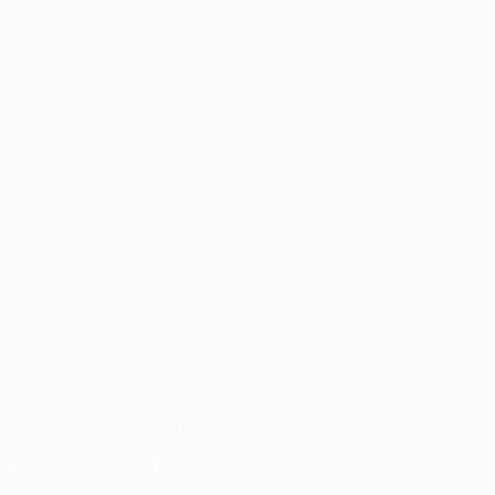
Jogos
Equipas
UEFA.tv
Notícias
Sorteios
História
Passatempos
Sobre
Estatísticas
Loja (clubes)
VISITE
TAMBÉM
UEFA.com
Fundação
UEFA
MUDAR IDIOMA
Português
English
Français
Deutsch
Русский
Español
Italiano
Português
العربية
SIGA-NOS EM
Descarregue a app oficial