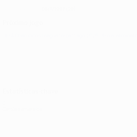
08/1/1997 (29)
DATA DE NASCIMENTO
Próximo jogo
UEFA Champions League
terça 11 ago. 2026
· 3ª pré-eliminató
Estatísticas-chave
0
Cartões amarelos