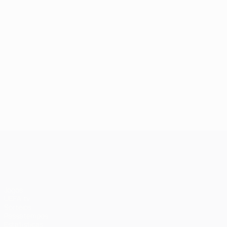
UEFA Champions League
Jogos
UEFA.tv
Sorteios
Passatempos
Estatísticas