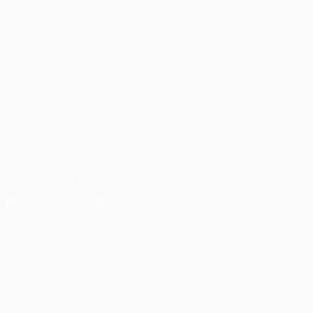
VISITE TAMBÉM
UEFA.com
Fundação UEFA
MUDAR IDIOMA
Português
English
Français
Deutsch
Русский
Español
Italia
SIGA-NOS EM
Descarregue a app oficial
Privacidade
Termos e condições
Política de cookies
Definições de cookies