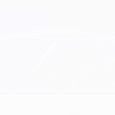
13
NÚMERO NO CLUBE
Turquia
PAÍS