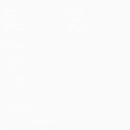
Jogos
Equipas
UEFA.tv
Notícias
Sorteios
História
Passatempos
Sobre
Estatísticas
Loja (clubes)
VISITE
TAMBÉM
UEFA.com
Fundação
UEFA
MUDAR IDIOMA
Português
English
Français
Deutsch
Русский
Español
Italiano
Português
العربية
SIGA-NOS EM
Descarregue a app oficial