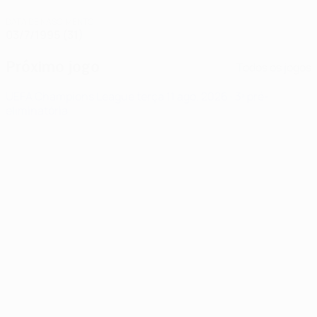
DATA DE NASCIMENTO
03/7/1995 (31)
Próximo jogo
Todos os jogos
UEFA Champions League
terça 11 ago. 2026
· 3ª pré-
eliminatória
Notícias
00:06