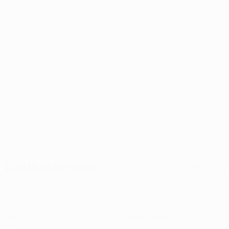
06/11/2025
Veja Luckassen marcar pelo Pafos
contra o Villarreal
Estatísticas-chave
Ver todas as estatísticas
1
90
Jogos disputados
Minutos jogados
0
1
Golos
Cartões amarelos
0