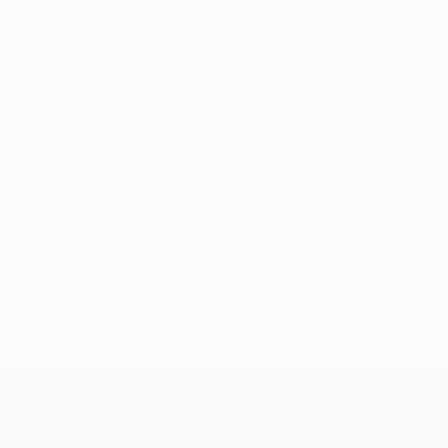
Cartões vermelhos
UEFA Champions League