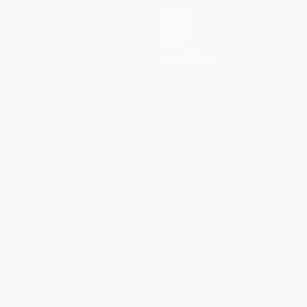
Equipas
Notícias
História
Sobre
Loja (clubes)
no
Português
العربية