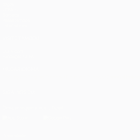
Jogos
UEFA.tv
Sorteios
Passatempos
Estatísticas
VISITE TAMBÉM
UEFA.com
Fundação UEFA
MUDAR IDIOMA
Português
English
Français
Deutsch
Русский
Español
Italia
SIGA-NOS EM
Descarregue a app oficial
Privacidade