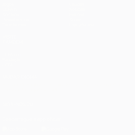
Jogos
Equipas
UEFA.tv
Notícias
Sorteios
História
Passatempos
Sobre
Estatísticas
Loja (clubes)
VISITE
TAMBÉM
UEFA.com
Fundação
UEFA
MUDAR IDIOMA
Português
English
Français
Deutsch
Русский
Español
Italiano
Português
العربية
SIGA-NOS EM
Descarregue a app oficial