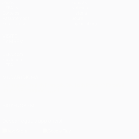
Jogos
Equipas
UEFA.tv
Notícias
Sorteios
História
Passatempos
Sobre
Estatísticas
Loja (clubes)
VISITE
TAMBÉM
UEFA.com
Fundação
UEFA
MUDAR IDIOMA
Português
English
Français
Deutsch
Русский
Español
Italiano
Português
العربية
SIGA-NOS EM
Descarregue a app oficial