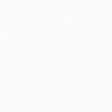
Jogos
Equipas
UEFA.tv
Notícias
Sorteios
História
Passatempos
Sobre
Estatísticas
Loja (clubes)
VISITE
TAMBÉM
UEFA.com
Fundação
UEFA
MUDAR IDIOMA
Português
English
Français
Deutsch
Русский
Español
Italiano
Português
العربية
SIGA-NOS EM
Descarregue a app oficial