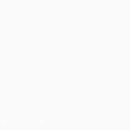
Jogos
Equipas
UEFA.tv
Notícias
Sorteios
História
Passatempos
Sobre
Estatísticas
Loja (clubes)
VISITE
TAMBÉM
UEFA.com
Fundação
UEFA
MUDAR IDIOMA
Português
English
Français
Deutsch
Русский
Español
Italiano
Português
العربية
SIGA-NOS EM
Descarregue a app oficial