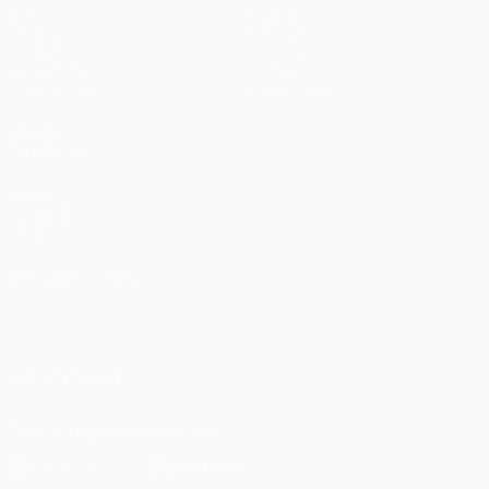
Jogos
Equipas
UEFA.tv
Notícias
Sorteios
História
Passatempos
Sobre
Estatísticas
Loja (clubes)
VISITE
TAMBÉM
UEFA.com
Fundação
UEFA
MUDAR IDIOMA
Português
English
Français
Deutsch
Русский
Español
Italiano
Português
العربية
SIGA-NOS EM
Descarregue a app oficial