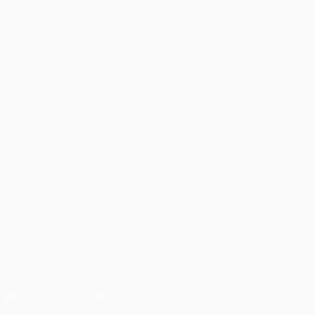
Jogos
Equipas
UEFA.tv
Notícias
Sorteios
História
Passatempos
Sobre
Estatísticas
Loja (clubes)
VISITE
TAMBÉM
UEFA.com
Fundação
UEFA
MUDAR IDIOMA
Português
English
Français
Deutsch
Русский
Español
Italiano
Português
العربية
SIGA-NOS EM
Descarregue a app oficial