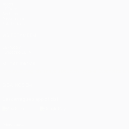
Jogos
UEFA.tv
Sorteios
Passatempos
Estatísticas
VISITE TAMBÉM
UEFA.com
Fundação UEFA
MUDAR IDIOMA
Português
English
Français
Deutsch
Русский
Español
Italia
SIGA-NOS EM
Descarregue a app oficial
Privacidade