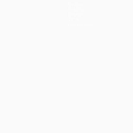
Equipas
Notícias
História
Sobre
Loja (clubes)
no
Português
العربية