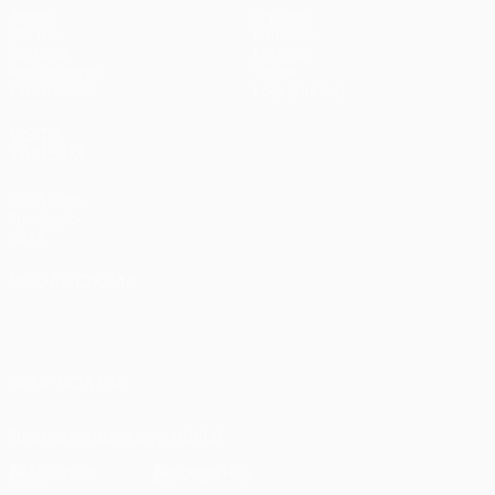
Jogos
Equipas
UEFA.tv
Notícias
Sorteios
História
Passatempos
Sobre
Estatísticas
Loja (clubes)
VISITE
TAMBÉM
UEFA.com
Fundação
UEFA
MUDAR IDIOMA
Português
English
Français
Deutsch
Русский
Español
Italiano
Português
العربية
SIGA-NOS EM
Descarregue a app oficial