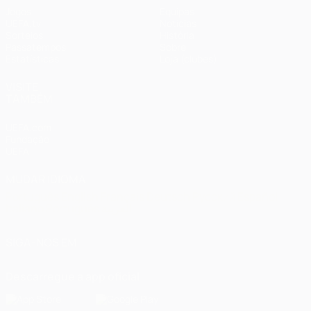
Jogos
Equipas
UEFA.tv
Notícias
Sorteios
História
Passatempos
Sobre
Estatísticas
Loja (clubes)
VISITE
TAMBÉM
UEFA.com
Fundação
UEFA
MUDAR IDIOMA
Português
English
Français
Deutsch
Русский
Español
Italiano
Português
العربية
SIGA-NOS EM
Descarregue a app oficial