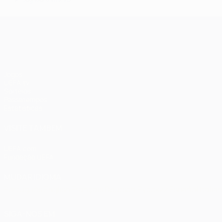
*
UEFA Champions League
Jogos
UEFA.tv
Sorteios
Passatempos
Estatísticas
VISITE TAMBÉM
UEFA.com
Fundação UEFA
MUDAR IDIOMA
Português
English
Français
Deutsch
Русский
Español
Italia
SIGA-NOS EM