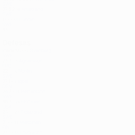
SWE
27
3
2
Ahlstrand
30
SWE
17
-
-
Lundin
35
SWE
33
-
-
Defesas
Idade
MJ
G
Svanberg
2
SWE
23
3
-
Agnarsson
3
FRO
22
-
-
Norén
4
SWE
27
1
-
Iqbal
5
DEN
24
3
-
Pettersson
24
SWE
36
3
-
Hoffman
26
USA
24
-
-
Tidstrand
27
SWE
21
-
-
Miettinen
33
FIN
23
1
-
Lövquist *
45