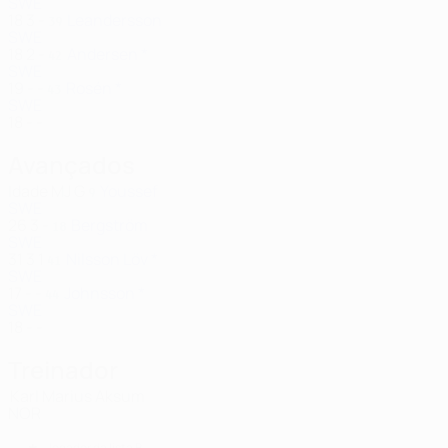
SWE
18
3
-
Leandersson
39
SWE
18
2
-
Andersen *
42
SWE
19
-
-
Rosén *
43
SWE
18
-
-
Avançados
Idade
MJ
G
Youssef
9
SWE
26
3
-
Bergström
18
SWE
31
3
1
Nilsson Löv *
41
SWE
17
-
-
Johnsson *
44
SWE
18
-
-
Treinador
Karl Marius Aksum
NOR
Jogador da lista B