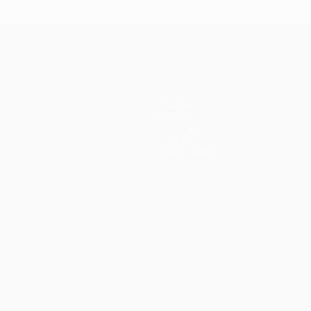
Equipas
Notícias
História
Sobre
Loja (clubes)
no
Português
العربية