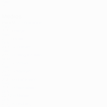
SWE
18
-
-
Médios
Idade
MJ
G
Gustafson
7
SWE
31
3
-
Helge
8
SWE
21
1
-
Kjær
10
DEN
22
3
-
Granath
14
SWE
27
3
-
Bang-Kittilsen
15
NOR
21
-
-
Stroud
17
SWE
24
3
1
Manneh
19
GAM
21
2
-
Gustavsson
22
SWE
31
3
-
Samuelsen
23
DEN
22
3
2
Nielsen
25
DEN
21
2
-
Lindberg
29