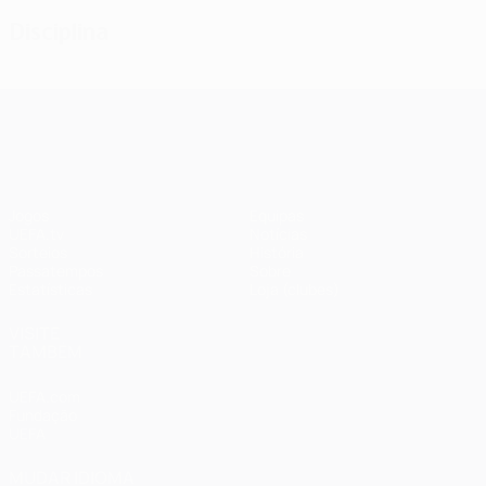
Disciplina
UEFA Champions League
Jogos
Equipas
UEFA.tv
Notícias
Sorteios
História
Passatempos
Sobre
Estatísticas
Loja (clubes)
VISITE
TAMBÉM
UEFA.com
Fundação
UEFA
MUDAR IDIOMA