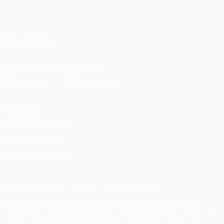
Português
English
Français
Deutsch
Русский
Español
Italiano
Português
العربية
SIGA-NOS EM
Descarregue a app oficial
Privacidade
Termos e condições
Política de cookies
Definições de cookies
© 1998-2026 UEFA. Todos os direitos reservados
A palavra UEFA, o logótipo da UEFA e todas as marcas relativas às
competições da UEFA estão protegidas por marcas registadas e/ou
direitos de autor da UEFA. As referidas marcas registadas não