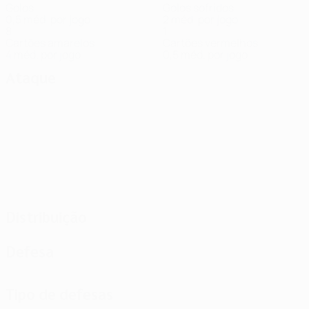
Golos
Golos sofridos
0,5 méd. por jogo
2 méd. por jogo
8
1
Cartões amarelos
Cartões vermelhos
4 méd. por jogo
0,5 méd. por jogo
Ataque
Distribuição
Defesa
Tipo de defesas