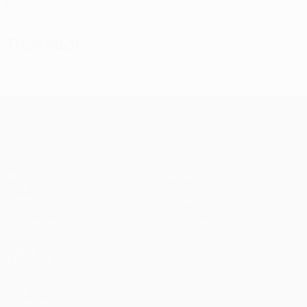
ITA
25
2
-
Treinador
Danilo Girolomoni
ITA
UEFA Champions League
Jogos
Equipas
UEFA.tv
Notícias
Sorteios
História
Passatempos
Sobre
Estatísticas
Loja (clubes)
VISITE
TAMBÉM
UEFA.com
Fundação