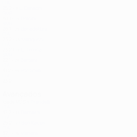
ITA
25
2
-
L. Censoni
8
SMR
30
1
-
Dolcini
16
SMR
26
1
-
Benedettini
20
ITA
23
2
-
Mengucci
24
ITA
23
2
1
L. Terenzi
28
SMR
22
1
-
Bertani
29
ITA
31
2
-
Ponticelli
99
ITA
23
2
-
Avançados
Idade
MJ
G
Prandelli
9
ITA
37
2
-
Bernardi
10
ITA
25
2
-
Ben Kacem
27
ITA
32
1
-
Manara
76