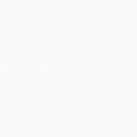
UEFA
MUDAR IDIOMA
Português
English
Français
Deutsch
Русский
Español
Italiano
Português
العربية
SIGA-NOS EM
Descarregue a app oficial
Privacidade
Termos e condições
Política de cookies
Definições de cookies
© 1998-2026 UEFA. Todos os direitos reservados