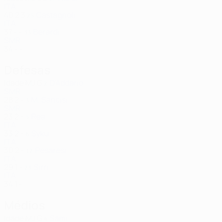
ITA
40
2
3
Castagnoli
25
ITA
37
-
-
Berardi
33
SMR
34
-
-
Defesas
Idade
MJ
G
D'Addario
2
SMR
28
2
-
M. Sancisi
3
SMR
23
2
-
Rea
5
ITA
33
2
-
Syku
6
ITA
30
2
-
Pesaresi
12
ITA
29
1
-
Sirri
23
ITA
34
1
-
Médios
Idade
MJ
G
Sami
4