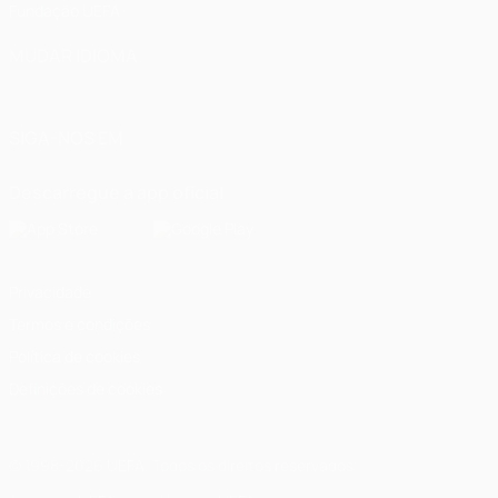
Fundação UEFA
MUDAR IDIOMA
Português
English
Français
Deutsch
Русский
Español
Italia
SIGA-NOS EM
Descarregue a app oficial
Privacidade
Termos e condições
Política de cookies
Definições de cookies
© 1998-2026 UEFA. Todos os direitos reservados