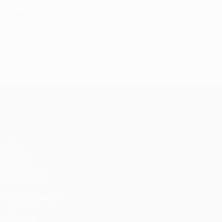
11 agosto 2026
UEFA Champions League
Jogos
UEFA.tv
Sorteios
Passatempos
Estatísticas
VISITE TAMBÉM
UEFA.com