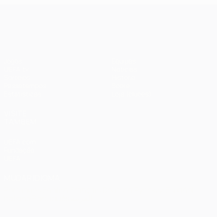
UEFA Champions League
Jogos
Equipas
UEFA.tv
Notícias
Sorteios
História
Passatempos
Sobre
Estatísticas
Loja (clubes)
VISITE
TAMBÉM
UEFA.com
Fundação
UEFA
MUDAR IDIOMA
Português
English
Français
Deutsch
Русский
Español
Italiano
Português
العربية