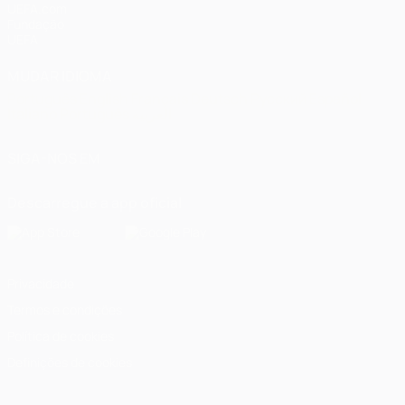
UEFA.com
Fundação
UEFA
MUDAR IDIOMA
Português
English
Français
Deutsch
Русский
Español
Italiano
Português
العربية
SIGA-NOS EM
Descarregue a app oficial
Privacidade
Termos e condições
Política de cookies
Definições de cookies