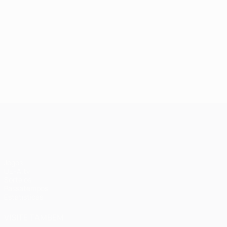
UEFA Champions League
Jogos
UEFA.tv
Sorteios
Passatempos
Estatísticas
VISITE TAMBÉM