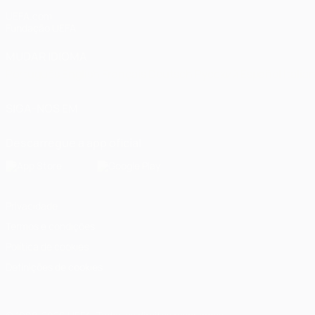
UEFA.com
Fundação UEFA
MUDAR IDIOMA
Português
English
Français
Deutsch
Русский
Español
Italia
SIGA-NOS EM
Descarregue a app oficial
Privacidade
Termos e condições
Política de cookies
Definições de cookies