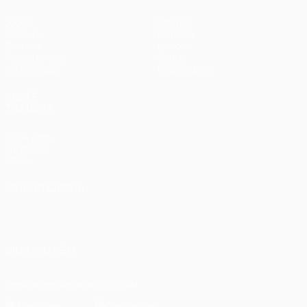
Jogos
Equipas
UEFA.tv
Notícias
Sorteios
História
Passatempos
Sobre
Estatísticas
Loja (clubes)
VISITE
TAMBÉM
UEFA.com
Fundação
UEFA
MUDAR IDIOMA
Português
English
Français
Deutsch
Русский
Español
Italiano
Português
العربية
SIGA-NOS EM
Descarregue a app oficial