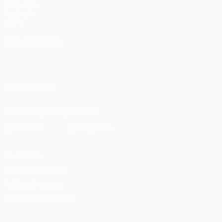
UEFA.com
Fundação
UEFA
MUDAR IDIOMA
Português
English
Français
Deutsch
Русский
Español
Italiano
Português
العربية
SIGA-NOS EM
Descarregue a app oficial
Privacidade
Termos e condições
Política de cookies
Definições de cookies