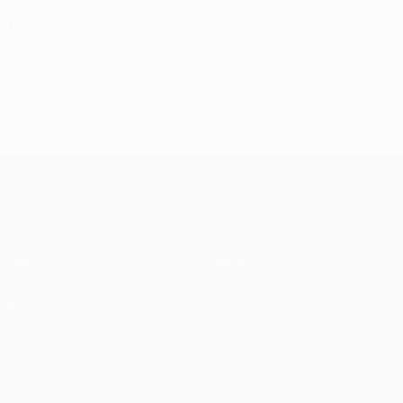
11 agosto 2026
UEFA Champions League
Jogos
Equipas
UEFA.tv
Notícias
Sorteios
História
Passatempos
Sobre
Estatísticas
Loja (clubes)
VISITE
TAMBÉM